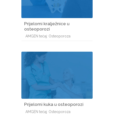
Prijelomi kralježnice u
osteoporozi
Kategorija e-kolegija
AMGEN tečaj: Osteoporoza
Prijelomi kuka u osteoporozi
Kategorija e-kolegija
AMGEN tečaj: Osteoporoza