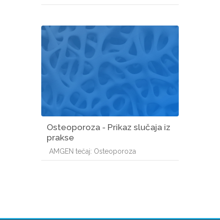
Osteoporoza - Prikaz slučaja iz
prakse
Kategorija e-kolegija
AMGEN tečaj: Osteoporoza