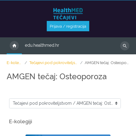
Preskoči na sadržaj
Prijava / registracija
edu.healthmed.hr
Pretraži
e-
E-kolegiji
Tečajevi pod pokroviteljstvom
AMGEN tečaj: Osteoporoza
kolegije
AMGEN tečaj: Osteoporoza
Kategorije
E-kolegiji