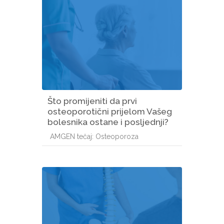
Što promijeniti da prvi
osteoporotični prijelom Vašeg
bolesnika ostane i posljednji?
Kategorija e-kolegija
AMGEN tečaj: Osteoporoza