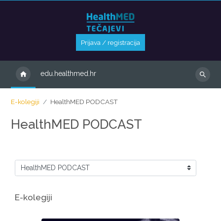
Preskoči na sadržaj
Prijava / registracija
edu.healthmed.hr
Pretraži
e-
E-kolegiji
HealthMED PODCAST
kolegije
HealthMED PODCAST
Kategorije
E-kolegiji